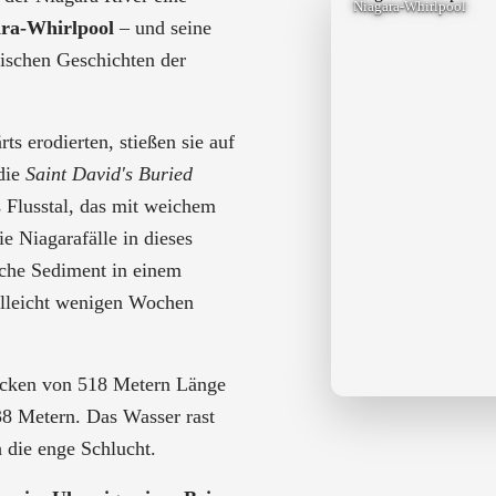
Niagara-Whirlpool
ra-Whirlpool
– und seine
gischen Geschichten der
ts erodierten, stießen sie auf
 die
Saint David's Buried
es Flusstal, das mit weichem
e Niagarafälle in dieses
iche Sediment in einem
elleicht wenigen Wochen
Becken von 518 Metern Länge
38 Metern. Das Wasser rast
 die enge Schlucht.