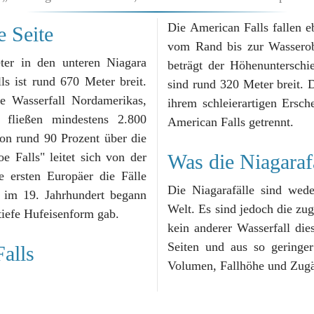
Die American Falls fallen e
e Seite
vom Rand bis zur Wasserobe
eter in den unteren Niagara
beträgt der Höhenunterschi
sind rund 320 Meter breit. D
te Wasserfall Nordamerikas,
ihrem schleierartigen Ersc
fließen mindestens 2.800
American Falls getrennt.
on rund 90 Prozent über die
Falls" leitet sich von der
Was die Niagaraf
e ersten Europäer die Fälle
Die Niagarafälle sind wede
t im 19. Jahrhundert begann
Welt. Es sind jedoch die zu
 tiefe Hufeisenform gab.
kein anderer Wasserfall di
Seiten und aus so geringer
Falls
Volumen, Fallhöhe und Zugäng