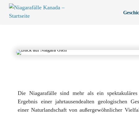
Geschic
Blick auf Niagara Glen
Die Niagarafälle sind mehr als ein spektakuläres
besucht, erlebt nicht nur die mächtigsten Wasserfäll
Ergebnis einer jahrtausendealten geologischen Ge
einer Naturlandschaft von außergewöhnlicher Vielfa