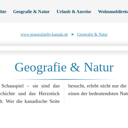
hte
Geografie & Natur
Urlaub & Anreise
Wohnmobilreis
www.niagarafaelle-kanada.de
➤
Geografie & Natur
Geografie & Natur
 Schauspiel – sie sind das
e Nordamerikas, sondern auch
schichte und das Herzstück
einen der bedeutendsten Nat
lt. Wer die kanadische Seite