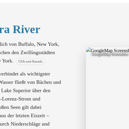
ra River
tlich von Buffalo, New York,
schen den Zwillingsstädten
GoogleMap Screenshot
w York.
USA-und-Kanada
erbindet als wichtigster
Wasser fließt von Bächen und
 Lake Superior über den
kt-Lorenz-Strom und
oßen Seen gilt dabei
us der letzten Eiszeit –
 durch Niederschläge und